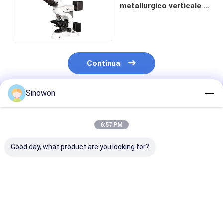
metallurgico verticale di
laboratorio
Continua
Sinowon
Prodotti Raccomandati
6:57 PM
Good day, what product are you looking for?
25X - 150X
Microscopio video
Microscopi ott
Microscopio di
industriale
alta precision
ispezione ottica
motorizzato 27X -
Microscopio di