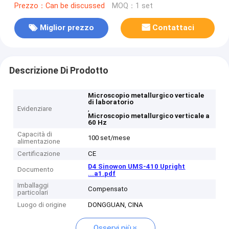
Prezzo：Can be discussed
MOQ：1 set
Miglior prezzo
Contattaci
Descrizione Di Prodotto
Microscopio metallurgico verticale
di laboratorio
Evidenziare
,
Microscopio metallurgico verticale a
60 Hz
Capacità di
100 set/mese
alimentazione
Certificazione
CE
D4 Sinowon UMS-410 Upright
Documento
...a1.pdf
Imballaggi
Compensato
particolari
Luogo di origine
DONGGUAN, CINA
Osservi più