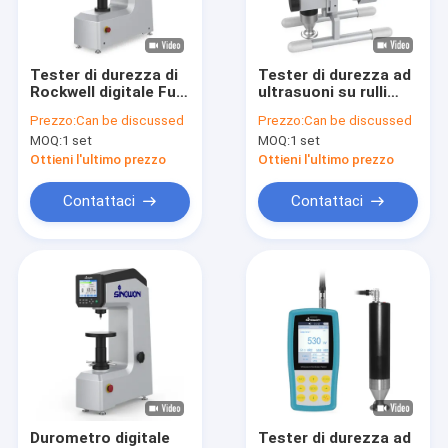
Su di noi
Visita alla fabbrica
Tester di durezza di
Tester di durezza ad
Rockwell digitale Full
ultrasuoni su rulli
Controllo della qualità
Auto Intelligent
portatili SU-320R
Prezzo:
Can be discussed
Prezzo:
Can be discussed
ASTM DIN
MOQ:
1 set
MOQ:
1 set
Conversion Standard
Contattaci
iRock-TR1
Ottieni l'ultimo prezzo
Ottieni l'ultimo prezzo
Notizie
Contattaci
Contattaci
Casi
Chiedi un preventivo
China
Sistemi di misurazione video
Durometro digitale
Tester di durezza ad