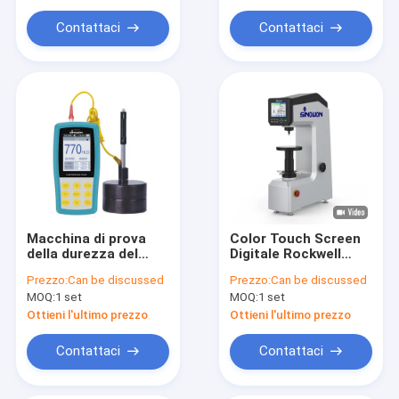
scanner 3d portatile
Contattaci
Contattaci
Macchina di prova
Color Touch Screen
della durezza del
Digitale Rockwell
metallo portatile a
Superficial Hardness
Prezzo:
Can be discussed
Prezzo:
Can be discussed
schermo a colori SH-
Testing Machine
MOQ:
1 set
MOQ:
1 set
500 attrezzature di
DigiRock DS3
laboratorio
Ottieni l'ultimo prezzo
Ottieni l'ultimo prezzo
Contattaci
Contattaci