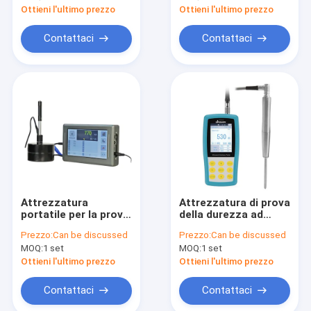
Ottieni l'ultimo prezzo
Ottieni l'ultimo prezzo
Contattaci
Contattaci
Attrezzatura
Attrezzatura di prova
portatile per la prova
della durezza ad
della durezza del
ultrasuoni allungata /
Prezzo:
Can be discussed
Prezzo:
Can be discussed
Leeb con
Tester di durezza per
MOQ:
1 set
MOQ:
1 set
touchscreen a colori
buchi profondi
da 7 pollici
Ottieni l'ultimo prezzo
Ottieni l'ultimo prezzo
Contattaci
Contattaci