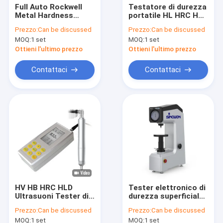
Full Auto Rockwell
Testatore di durezza
Metal Hardness
portatile HL HRC HRA
Tester Macchina
HV HB HS HRB
Prezzo:
Can be discussed
Prezzo:
Can be discussed
digitale di prova della
MOQ:
1 set
MOQ:
1 set
durezza di Rockwell
iRock-DR1
Ottieni l'ultimo prezzo
Ottieni l'ultimo prezzo
Contattaci
Contattaci
HV HB HRC HLD
Tester elettronico di
Ultrasuoni Tester di
durezza superficiale
durezza Macchina di
di Rockwell 50Hz /
Prezzo:
Can be discussed
Prezzo:
Can be discussed
misura della durezza
60Hz DigiRock MS2
MOQ:
1 set
MOQ:
1 set