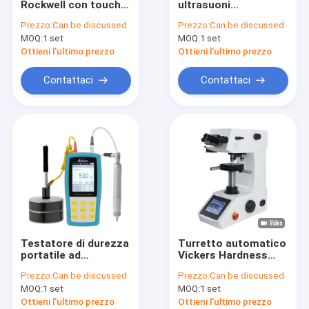
Rockwell con touch
ultrasuoni
Testatori di durezza
screen a colori
motorizzati SU-300M
Prezzo:
Can be discussed
Prezzo:
Can be discussed
DigiRock DR3
MOQ:
Macchine di misura a coordinate
1 set
MOQ:
1 set
Ottieni l'ultimo prezzo
Ottieni l'ultimo prezzo
Proiettori a profilo ottico
Contattaci
Contattaci
Microscopi ottici
Macchine per il tornitore mini
macchine di prove universali
Macchine per prove di rivestimento
Camere di prova climatica
Testatore di durezza
Turretto automatico
Testatori di spruzzo di sale
portatile ad
Vickers Hardness
ultrasuoni dinamico
Tester Micro
Prezzo:
Can be discussed
Prezzo:
Can be discussed
integra metodi
Hardness Tester
Macchine per l'analisi metallografica
MOQ:
1 set
MOQ:
1 set
dinamici e statici
digitale MicroVicky
VH1010
Ottieni l'ultimo prezzo
Ottieni l'ultimo prezzo