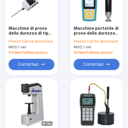
Macchina di prova
Macchina portatile di
della durezza di tipo
prova della durezza
D di tasca MH-500DL
ad ultrasuoni
Prezzo:
Can be discussed
Prezzo:
Can be discussed
Indicatore a bassa
motorizzata SU-
MOQ:
1 set
MOQ:
1 set
batteria
410D
Ottieni l'ultimo prezzo
Ottieni l'ultimo prezzo
Contattaci
Contattaci